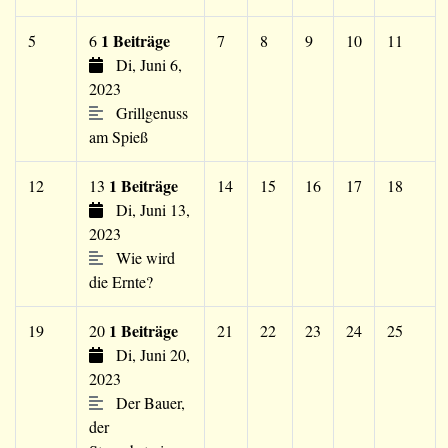
1 Beiträge
5
6
7
8
9
10
11
Di, Juni 6,
2023
Grillgenuss
am Spieß
1 Beiträge
12
13
14
15
16
17
18
Di, Juni 13,
2023
Wie wird
die Ernte?
1 Beiträge
19
20
21
22
23
24
25
Di, Juni 20,
2023
Der Bauer,
der