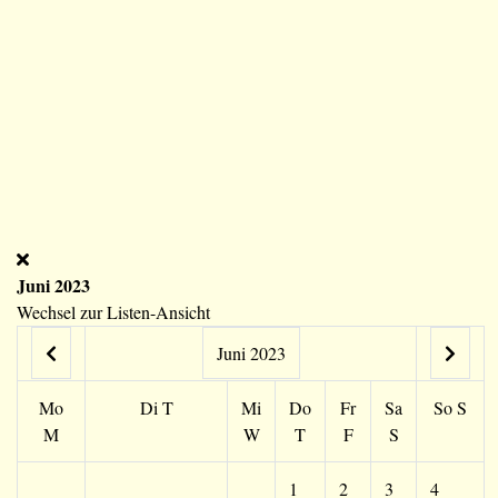
Juni 2023
Wechsel zur Listen-Ansicht
Juni 2023
Mo
Di
T
Mi
Do
Fr
Sa
So
S
M
W
T
F
S
1
2
3
4