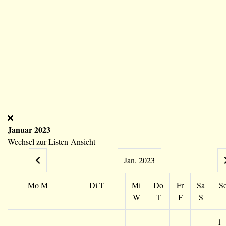
Januar 2023
Wechsel zur Listen-Ansicht
Jan. 2023
Mo
M
Di
T
Mi
Do
Fr
Sa
S
W
T
F
S
1