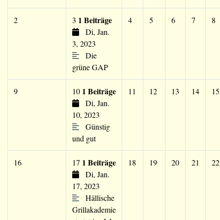
1 Beiträge
2
3
4
5
6
7
8
Di, Jan.
3, 2023
Die
grüne GAP
1 Beiträge
9
10
11
12
13
14
15
Di, Jan.
10, 2023
Günstig
und gut
1 Beiträge
16
17
18
19
20
21
22
Di, Jan.
17, 2023
Hällische
Grillakademie