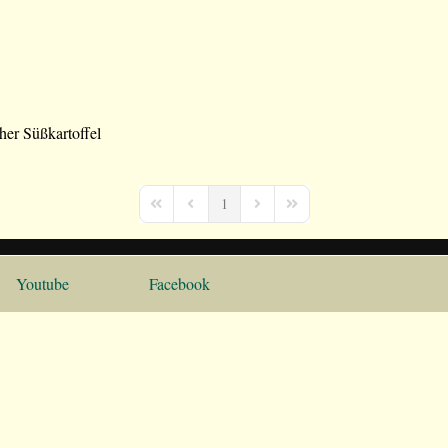
er Süßkartoffel
1
First Page
Previous Page
Next Page
Last Page
Youtube
Facebook